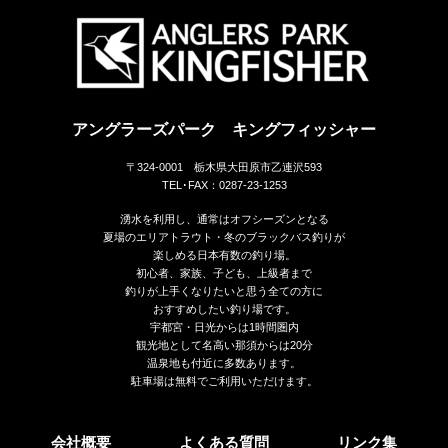
アングラーズパーク キングフィッシャー
〒324-0001 栃木県大田原市乙連沢593
TEL･FAX：0287-23-1253
湧水を利用し、通常はオフシーズンとなる
夏場のエリアトラウト・冬のブラックバス釣りが
楽しめる日本有数の釣り場。
初心者、家族、子ども、上級者まで
釣りが上手くなりたいと思う全ての方に
おすすめしたい釣り場です。
宇都宮・日光からは1時間圏内
観光地として名高い那須からは20分
温泉地も付近に多数あります。
駐車場は無料でご利用いただけます。
会社概要
よくある質問
リンク集