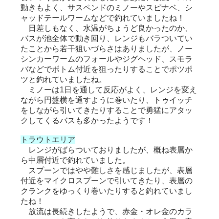
動きもよく、サスペンドのミノーやスピナベ、シ
ャッドテールワームなどで釣れていましたね！
日差しもなく、水温がちょうど良かったのか、
バスが池全体で動き回り、レンジもバラついてい
たことから若干狙いづらさはありましたが、ノー
シンカーワームのフォールやジグヘッド、スモラ
バなどでボトム付近を狙ったりすることでポツポ
ツと釣れていましたね。
ミノーは1日を通して反応がよく、レンジを変え
ながら円盤横を通すように巻いたり、トゥイッチ
をしながら引いてきたりすることで勇猛にアタッ
クしてくるバスも多かったようです！
トラウトエリア
レンジがばらついておりましたが、概ね表層か
ら中層付近で釣れていました。
スプーンではやや難しさを感じましたが、表層
付近をマイクロスプーンで引いてきたり、表層の
クランクをゆっくり巻いたりすると釣れていまし
たね！
放流は長続きしたようで、赤金・オレ金のカラ