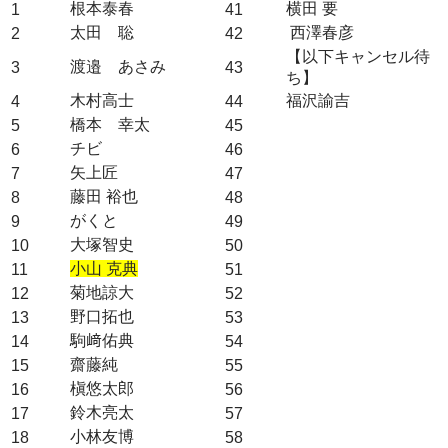
根本泰春
横田 要
1
41
太田 聡
西澤春彦
2
42
【以下キャンセル待
渡邉 あさみ
3
43
ち】
木村高士
福沢諭吉
4
44
橋本 幸太
5
45
チビ
6
46
矢上匠
7
47
藤田 裕也
8
48
がくと
9
49
大塚智史
10
50
小山 克典
11
51
菊地諒大
12
52
野口拓也
13
53
駒﨑佑典
14
54
齋藤純
15
55
槇悠太郎
16
56
鈴木亮太
17
57
小林友博
18
58