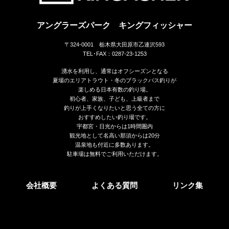
アングラーズパーク キングフィッシャー
〒324-0001 栃木県大田原市乙連沢593
TEL･FAX：0287-23-1253
湧水を利用し、通常はオフシーズンとなる
夏場のエリアトラウト・冬のブラックバス釣りが
楽しめる日本有数の釣り場。
初心者、家族、子ども、上級者まで
釣りが上手くなりたいと思う全ての方に
おすすめしたい釣り場です。
宇都宮・日光からは1時間圏内
観光地として名高い那須からは20分
温泉地も付近に多数あります。
駐車場は無料でご利用いただけます。
会社概要
よくある質問
リンク集