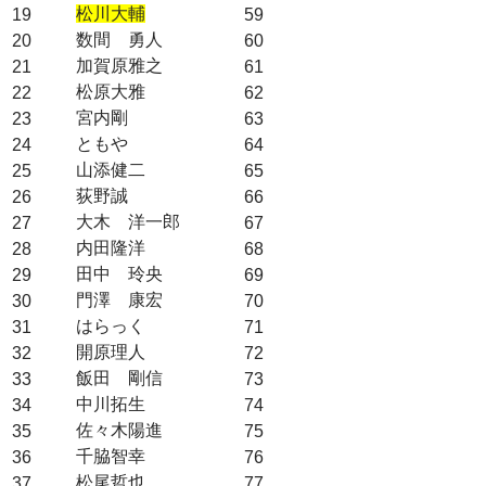
松川大輔
19
59
数間 勇人
20
60
加賀原雅之
21
61
松原大雅
22
62
宮内剛
23
63
ともや
24
64
山添健二
25
65
荻野誠
26
66
大木 洋一郎
27
67
内田隆洋
28
68
田中 玲央
29
69
門澤 康宏
30
70
はらっく
31
71
開原理人
32
72
飯田 剛信
33
73
中川拓生
34
74
佐々木陽進
35
75
千脇智幸
36
76
松尾哲也
37
77