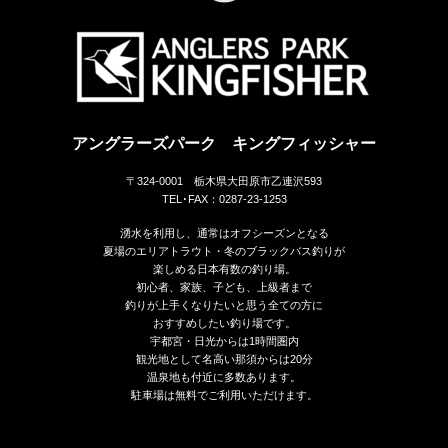
アングラーズパーク キングフィッシャー
〒324-0001 栃木県大田原市乙連沢593
TEL･FAX：0287-23-1253
湧水を利用し、通常はオフシーズンとなる
夏場のエリアトラウト・冬のブラックバス釣りが
楽しめる日本有数の釣り場。
初心者、家族、子ども、上級者まで
釣りが上手くなりたいと思う全ての方に
おすすめしたい釣り場です。
宇都宮・日光からは1時間圏内
観光地として名高い那須からは20分
温泉地も付近に多数あります。
駐車場は無料でご利用いただけます。