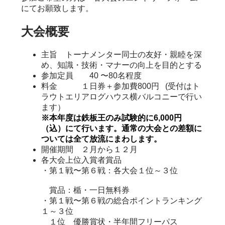
にてお願致します。
大会概要
主旨 トーナメンター同士の友好・親睦を深
め、知識・技術・マナーの向上を目的とする
参加定員 40 〜80名程度
料金 １日券＋参加費800円 (受付はト
ラウトエリアログハウス横バルコニーで行い
ます）
※本年度は鉄板王のみ試験的に6,000円
（込）にて行います。通常の大会との差額に
ついては全て放流にまわします。
開催期間 ２月から１２月
各大会上位入賞者賞品
・第１戦〜第６戦：各大会１位～３位
賞品：楯・一日無料券
・第１戦〜第６戦の総合ポイントランキング
１～３位
１位 優勝賞状・半年間フリーパス