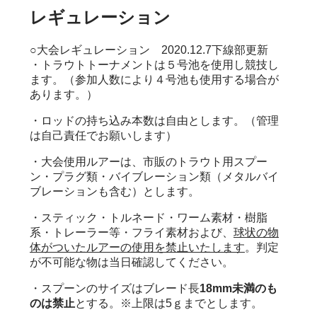
レギュレーション
○大会レギュレーション 2020.12.7下線部更新
・トラウトトーナメントは５号池を使用し競技し
ます。（参加人数により４号池も使用する場合が
あります。）
・ロッドの持ち込み本数は自由とします。（管理
は自己責任でお願いします）
・大会使用ルアーは、市販のトラウト用スプー
ン・プラグ類・バイブレーション類（メタルバイ
ブレーションも含む）とします。
・スティック・トルネード・ワーム素材・樹脂
系・トレーラー等・フライ素材および、
球状の物
体がついたルアーの使用を禁止いたします
。判定
が不可能な物は当日確認してください。
・スプーンのサイズはブレード長
18mm未満のも
のは禁止
とする。※上限は5ｇまでとします。