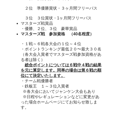
２位 準優勝賞状・３ヶ月間フリーパス
３位 ３位賞状・1ヶ月間フリーパス
マスターズ戦賞品
・優勝、２位、３位 豪華賞品
マスターズ戦 参加資格 （40名程度）
・１戦～６戦各大会の１位～４位
・ポイントランキング最低２０〜最大３０
名
（各大会入賞者でマスターズ戦参加資格があ
る者は除く）
総合ポイントについては６戦中４戦の結果
を元に算定します。同率の場合は第６戦の順
位にて決定いたします。
・チーム戦優勝者
・鉄板王 １～３位入賞者
※各大会においてジャンケン大会もあり
※日程やレギュレーションなどに変更があ
った場合ホームページにてお知らせ致しま
す。