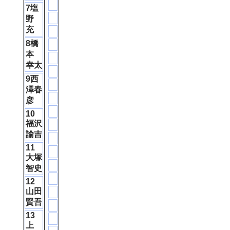
7塩
野
充
8橋
本
幸太
9西
澤春
彦
10
福沢
諭吉
11
大塚
智史
12
山田
賢吾
13
上