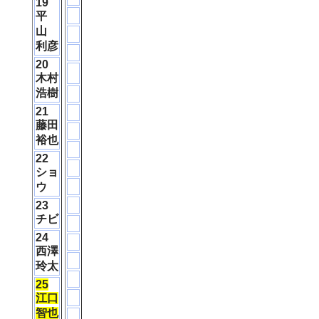
19
平
山
利彦
20
木村
浩樹
21
藤田
裕也
22
ショ
ウ
23
チビ
24
西澤
玲太
25
江口
智也