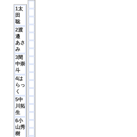
1太
田
聡
2渡
邉
あさ
み
3間
中崇
斗
4は
らっ
く
5中
川拓
生
6小
山秀
樹