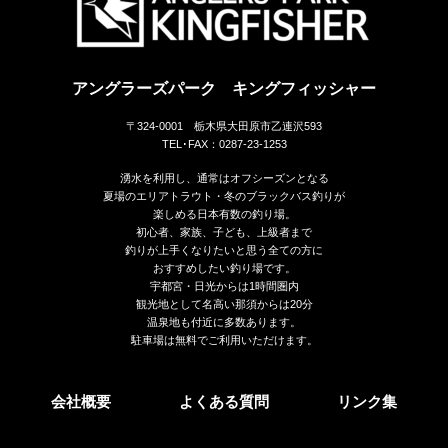
アングラーズパーク キングフィッシャー
〒324-0001 栃木県大田原市乙連沢593
TEL･FAX：0287-23-1253
湧水を利用し、通常はオフシーズンとなる
夏場のエリアトラウト・冬のブラックバス釣りが
楽しめる日本有数の釣り場。
初心者、家族、子ども、上級者まで
釣りが上手くなりたいと思う全ての方に
おすすめしたい釣り場です。
宇都宮・日光からは1時間圏内
観光地として名高い那須からは20分
温泉地も付近に多数あります。
駐車場は無料でご利用いただけます。
会社概要
よくある質問
リンク集