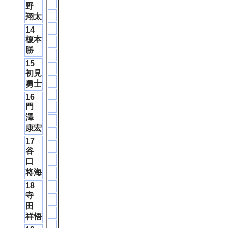
野
翔太
14
榎本
勝
15
初見
勇士
16
門
澤
康宏
17
谷
口
将海
18
寺
田
祥悟