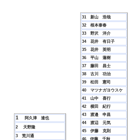
31 新山 浩哉
32 根本泰春
33 野沢 洋介
34 花井 有日子
35 花井 英明
36 平山 蓮樹
37 藤田 昌士
38 古川 功治
39 松田 憲司
40 マツナガヨウスケ
41 山中 喜行
42 横田 紀行
43 渡邉 申昌
1
阿久津 達也
44
渡辺 元気
2 天野隆
45 伊藤 克則
3 荒川通
46 伊藤 千秋