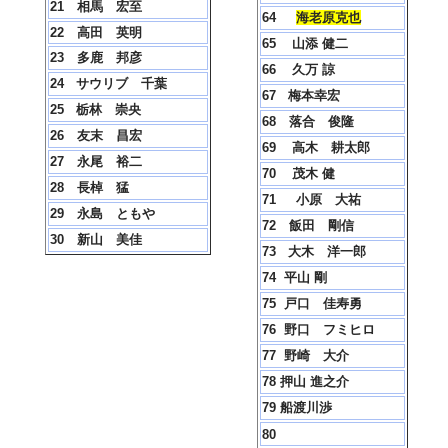
21 相馬 宏至
64
海老原克也
22 高田 英明
65
山添 健二
23 多鹿 邦彦
66
久万 諒
24 サウリブ 千葉
67 梅本幸宏
25 栃林 崇央
68 落合 俊隆
26 友末 昌宏
69
高木 耕太郎
27
永尾 裕二
70 茂木 健
28 長棹 猛
71
小原 大祐
29
永島 ともや
72 飯田 剛信
30 新山 美佳
73
大木 洋一郎
74 平山 剛
75 戸口 佳寿勇
76 野口 フミヒロ
77 野崎 大介
78 押山 進之介
79 船渡川渉
80