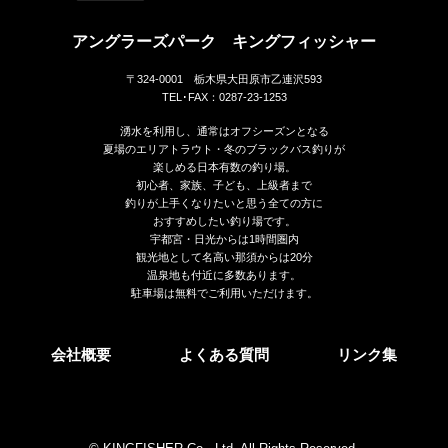
アングラーズパーク キングフィッシャー
〒324-0001 栃木県大田原市乙連沢593
TEL･FAX：0287-23-1253
湧水を利用し、通常はオフシーズンとなる
夏場のエリアトラウト・冬のブラックバス釣りが
楽しめる日本有数の釣り場。
初心者、家族、子ども、上級者まで
釣りが上手くなりたいと思う全ての方に
おすすめしたい釣り場です。
宇都宮・日光からは1時間圏内
観光地として名高い那須からは20分
温泉地も付近に多数あります。
駐車場は無料でご利用いただけます。
会社概要
よくある質問
リンク集