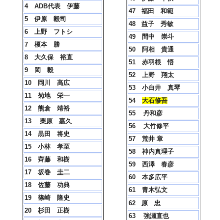
4 ADB代表 伊藤
47 福田 和範
5 伊原 毅司
48 益子 秀敏
6 上野 フトシ
49 間中 崇斗
7 榎本 勝
50 阿相 貴通
8 大久保 裕直
51 赤羽根 悟
9 岡 毅
52 上野 翔太
10 岡川 高広
53 小白井 真琴
11
菊地 栄一
54
大石修吾
12 熊倉 靖裕
55
丹和彦
13 栗原 嘉久
56
大竹修平
14 黒田 将史
57
荒井 章
15 小林 孝至
58
神内真理子
16 齊藤 和樹
59 西澤 春彦
17 坂巻 圭二
60
本多広平
18 佐藤 功典
61
青木弘文
19 篠崎 隆史
62
原 忠
20 杉田 正樹
63
強瀬直也