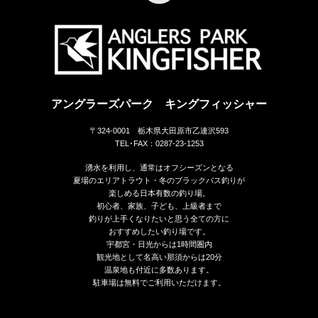
アングラーズパーク キングフィッシャー
〒324-0001 栃木県大田原市乙連沢593
TEL･FAX：0287-23-1253
湧水を利用し、通常はオフシーズンとなる
夏場のエリアトラウト・冬のブラックバス釣りが
楽しめる日本有数の釣り場。
初心者、家族、子ども、上級者まで
釣りが上手くなりたいと思う全ての方に
おすすめしたい釣り場です。
宇都宮・日光からは1時間圏内
観光地として名高い那須からは20分
温泉地も付近に多数あります。
駐車場は無料でご利用いただけます。