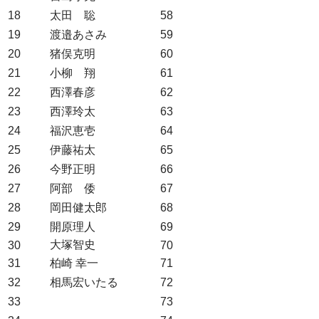
18
太田 聡
58
19
渡邉あさみ
59
20
猪俣克明
60
21
小柳 翔
61
22
西澤春彦
62
23
西澤玲太
63
24
福沢恵壱
64
25
伊藤祐太
65
26
今野正明
66
27
阿部 倭
67
28
岡田健太郎
68
29
開原理人
69
大塚智史
30
70
31
柏崎 幸一
71
32
相馬宏いたる
72
33
73