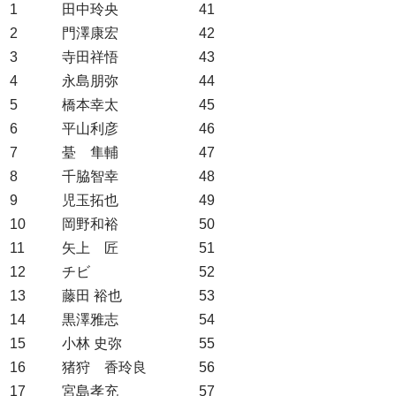
1
田中玲央
41
2
門澤康宏
42
3
寺田祥悟
43
4
永島朋弥
44
5
橋本幸太
45
6
平山利彦
46
7
䑓 隼輔
47
8
千脇智幸
48
9
児玉拓也
49
10
岡野和裕
50
11
矢上 匠
51
12
チビ
52
13
藤田 裕也
53
14
黒澤雅志
54
15
小林 史弥
55
16
猪狩 香玲良
56
17
宮島孝充
57