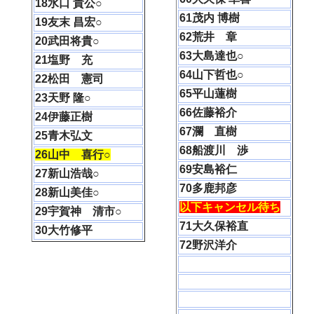
18水口 貴公○
61茂内 博樹
19友末 昌宏○
62荒井 章
20武田将貴○
63
大島達也○
21塩野 充
64
山下哲也○
22松田 憲司
65平山蓮樹
23天野 隆○
66佐藤裕介
24伊藤正樹
67瀾 直樹
25青木弘文
68船渡川 渉
26山中 喜行○
69安島裕仁
27新山浩哉○
70多鹿邦彦
28新山美佳○
以下キャンセル待ち
29宇賀神 清市○
71大久保裕直
30大竹修平
72野沢洋介