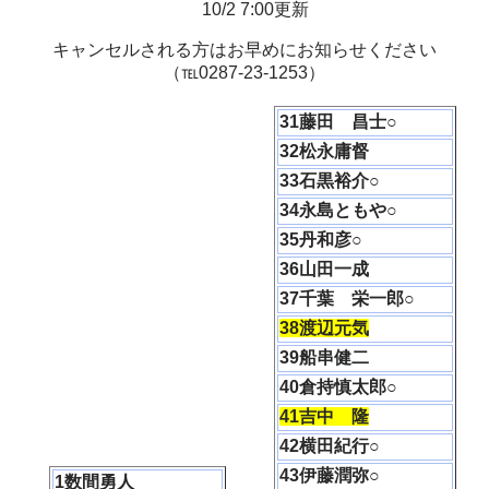
10/2 7:00更新
キャンセルされる方はお早めにお知らせください
（℡0287-23-1253）
31藤田 昌士○
32松永庸督
33石黒裕介○
34永島ともや○
35丹和彦○
36山田一成
37千葉 栄一郎○
38渡辺元気
39船串健二
40倉持慎太郎○
41吉中 隆
42横田紀行○
43伊藤潤弥○
1数間勇人