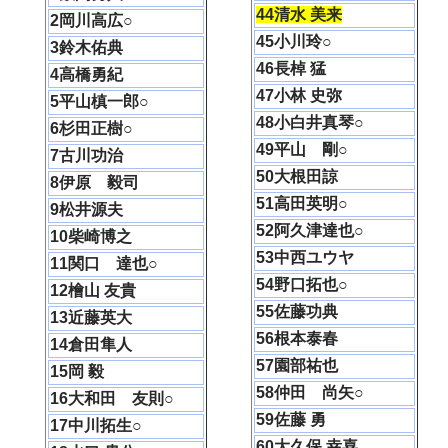
44清水 美来
2岡川高広○
45小川玲○
3鈴木佑典
46長棹 猛
4高橋勇紀
47小林 史弥
5平山槙一郎○
48小白井真琴○
6杉田正樹○
49平山 剛○
7古川功治
50大根田諒
8伊原 毅司
51高田英明○
9松井源夫
52阿久津達也○
10柴崎博之
53中西ユウヤ
11関口 達也○
54野口拓也○
12檜山 友貴
55佐藤功典
13近藤英大
56根本泰春
14倉田隼人
57園部祐也
15岡 毅
58仲田 尚矢○
16大和田 友則○
59佐藤 勇
17中川拓生○
60大久保 幸喜