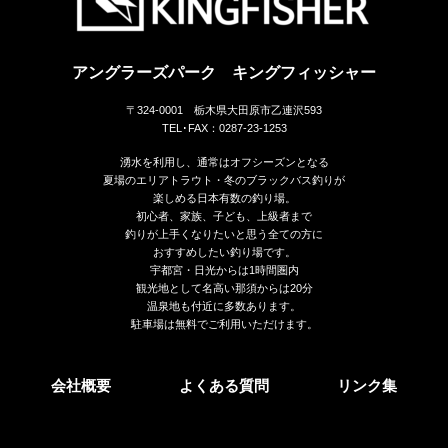
アングラーズパーク キングフィッシャー
〒324-0001 栃木県大田原市乙連沢593
TEL･FAX：0287-23-1253
湧水を利用し、通常はオフシーズンとなる
夏場のエリアトラウト・冬のブラックバス釣りが
楽しめる日本有数の釣り場。
初心者、家族、子ども、上級者まで
釣りが上手くなりたいと思う全ての方に
おすすめしたい釣り場です。
宇都宮・日光からは1時間圏内
観光地として名高い那須からは20分
温泉地も付近に多数あります。
駐車場は無料でご利用いただけます。
会社概要
よくある質問
リンク集