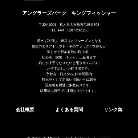
アングラーズパーク キングフィッシャー
〒324-0001 栃木県大田原市乙連沢593
TEL･FAX：0287-23-1253
湧水を利用し、通常はオフシーズンとなる
夏場のエリアトラウト・冬のブラックバス釣りが
楽しめる日本有数の釣り場。
初心者、家族、子ども、上級者まで
釣りが上手くなりたいと思う全ての方に
おすすめしたい釣り場です。
宇都宮・日光からは1時間圏内
観光地として名高い那須からは20分
温泉地も付近に多数あります。
駐車場は無料でご利用いただけます。
会社概要
よくある質問
リンク集