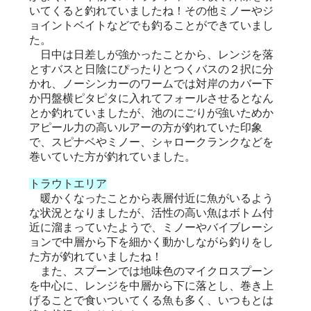
いてくると釣れていましたね！その他ミノーやジ
ョイントベイトなどでも釣ることができていまし
た。
日中は日差しが強かったことから、レンジを落
とすバスと日陰にぴったりとつくバスの２択に分
かれ、ノーシンカーのワームでは対岸のカバー下
か円盤横ピタピタに入れてフォールさせるとなん
とか釣れていましたが、池のにごりが強いためか
アピール力の高いルアーの方が釣れていた印象
で、スピナベやミノー、シャロークランクなどを
巻いていた方が釣れていました。
トラウトエリア
暖かくなったことから表層付近に魚がいるよう
な状況となりましたが、活性の高い魚はボトム付
近に溜まっていたようで、ミノーやバイブレーシ
ョンで中層から下を細かく動かしながら釣りをし
た方が釣れていましたね！
また、スプーンでは地味色のマイクロスプーン
を中心に、レンジを中層から下に落とし、巻き上
げることで食いついてくる魚も多く、いつもとは