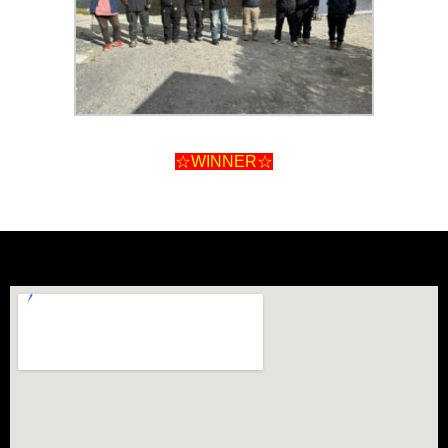
☆WINNER☆