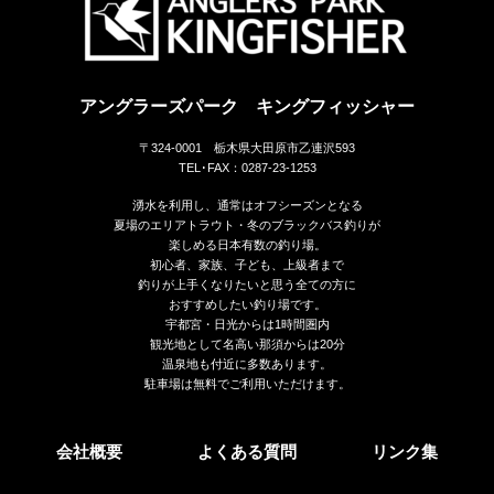
アングラーズパーク キングフィッシャー
〒324-0001 栃木県大田原市乙連沢593
TEL･FAX：0287-23-1253
湧水を利用し、通常はオフシーズンとなる
夏場のエリアトラウト・冬のブラックバス釣りが
楽しめる日本有数の釣り場。
初心者、家族、子ども、上級者まで
釣りが上手くなりたいと思う全ての方に
おすすめしたい釣り場です。
宇都宮・日光からは1時間圏内
観光地として名高い那須からは20分
温泉地も付近に多数あります。
駐車場は無料でご利用いただけます。
会社概要
よくある質問
リンク集