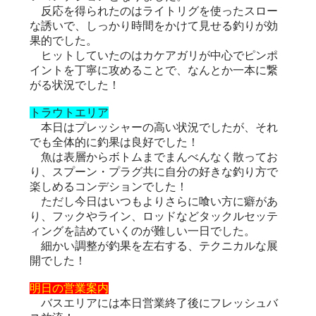
反応を得られたのはライトリグを使ったスロー
な誘いで、しっかり時間をかけて見せる釣りが効
果的でした。
ヒットしていたのはカケアガリが中心でピンポ
イントを丁寧に攻めることで、なんとか一本に繋
がる状況でした！
トラウトエリア
本日はプレッシャーの高い状況でしたが、それ
でも全体的に釣果は良好でした！
魚は表層からボトムまでまんべんなく散ってお
り、スプーン・プラグ共に自分の好きな釣り方で
楽しめるコンデションでした！
ただし今日はいつもよりさらに喰い方に癖があ
り、フックやライン、ロッドなどタックルセッテ
ィングを詰めていくのが難しい一日でした。
細かい調整が釣果を左右する、テクニカルな展
開でした！
明日の営業案内
バスエリアには本日営業終了後にフレッシュバ