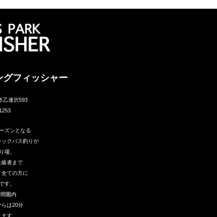
ングフィッシャー
市乙連沢593
1253
ーズンとなる
ラックバス釣りが
り場。
上級者まで
う全ての方に
です。
時間圏内
らは20分
ります。