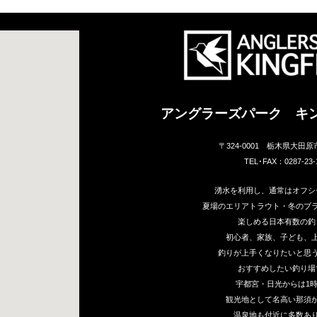
アングラーズパーク キ
〒324-0001 栃木県大田原
TEL･FAX：0287-23-
湧水を利用し、通常はオフシ
夏場のエリアトラウト・冬のブ
楽しめる日本有数の釣
初心者、家族、子ども、
釣りが上手くなりたいと思
おすすめしたい釣り場
宇都宮・日光からは1
観光地として名高い那須か
温泉地も付近に多数あ