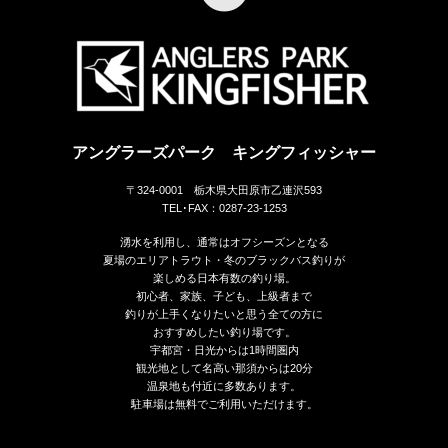
アングラーズパーク キングフィッシャー
〒324-0001 栃木県大田原市乙連沢593
TEL･FAX：0287-23-1253
湧水を利用し、通常はオフシーズンとなる
夏場のエリアトラウト・冬のブラックバス釣りが
楽しめる日本有数の釣り場。
初心者、家族、子ども、上級者まで
釣りが上手くなりたいと思う全ての方に
おすすめしたい釣り場です。
宇都宮・日光からは1時間圏内
観光地として名高い那須からは20分
温泉地も付近に多数あります。
駐車場は無料でご利用いただけます。