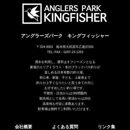
アングラーズパーク キングフィッシャー
〒324-0001 栃木県大田原市乙連沢593
TEL･FAX：0287-23-1253
湧水を利用し、通常はオフシーズンとなる
夏場のエリアトラウト・冬のブラックバス釣りが
楽しめる日本有数の釣り場。
初心者、家族、子ども、上級者まで
釣りが上手くなりたいと思う全ての方に
おすすめしたい釣り場です。
宇都宮・日光からは1時間圏内
観光地として名高い那須からは20分
温泉地も付近に多数あります。
駐車場は無料でご利用いただけます。
会社概要
よくある質問
リンク集