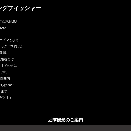
ングフィッシャー
市乙連沢593
1253
ーズンとなる
ラックバス釣りが
り場。
上級者まで
う全ての方に
です。
時間圏内
らは20分
ります。
だけます。
近隣観光のご案内