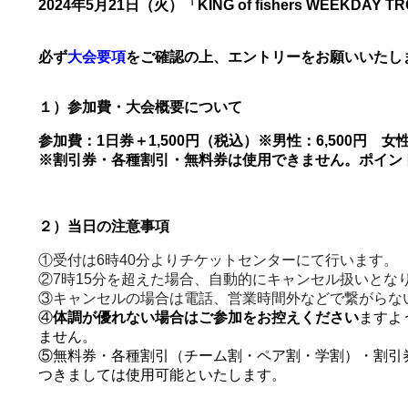
2024年5月21日（火）「KING of fishers WEEKDAY 
必ず
大会要項
をご確認の上、エントリーをお願いいたし
１）参加費・大会概要について
参加費：1日券＋1,500円（税込）※男性：6,500円 女性
※割引券・各種割引・無料券は使用できません。ポイン
２）当日の注意事項
①受付は6時40分よりチケットセンターにて行います。
②7時15分を超えた場合、自動的にキャンセル扱いとな
③キャンセルの場合は電話、営業時間外などで繋がらな
④
体調が優れない場合はご参加をお控えください
ますよ
ません。
⑤無料券・各種割引（チーム割・ペア割・学割）・割引
つきましては使用可能といたします。