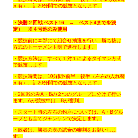
え有）、計20分間での競技となります。
・決勝２回戦 ベスト16 → ベスト4までを決
定） ※４号池のみ使用
・競技前に本部にて組合せ抽選を行い、勝ち抜け
方式のトーナメント制で進行します。
・競技方法は、すべて１対１によるタイマン方式
で競技します。
・競技時間は、10分間×前半・後半（左右の入れ替
え有）、計20分間での競技となります。
・2回戦のみA・Bの２つのグループに分けて行い
ます。Aが競技中は、Bが審判。
・スタート時の左右の釣座については、A・Bグル
ープとも全てジャンケンで決定します。
・敗者は、勝者の次の試合の審判をお願いしま
す。