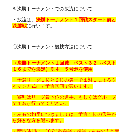
※決勝トーナメントでの放流について
・放流は、
決勝トーナメント１回戦スタート前と
決勝戦
に行います。
〇決勝トーナメント競技方法について
（決勝トーナメント１回戦 ベスト３２→ベスト
１６までを決定）※４・５号池を使用
・予選リーグ１位と２位の選手で１対１によるタ
イマン方式にて予選区画で競います。
審判はリーグ最下位の選手、もしくはグループ
で１名が行ってください。
・左右の釣座につきましては、予選１位の選手か
ら好きな方を選べます。
・競技時間は、10分間×前半・後半（左右の入れ替