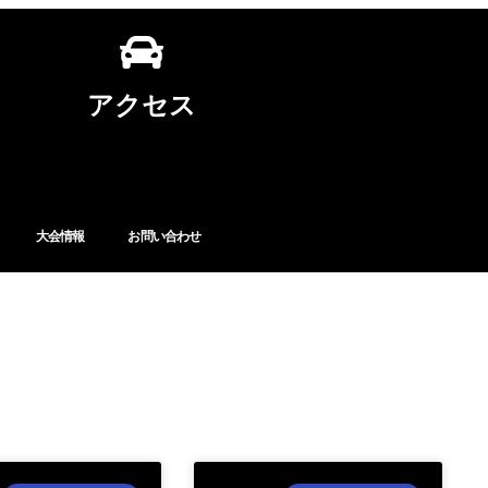
アクセス
大会情報
お問い合わせ