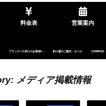
料金表
営業案内
ブラックバス釣りのお客様へ
釣り場のご案内・ルール
COMPASS
gory: メディア掲載情報