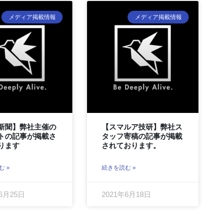
メディア掲載情報
メディア掲載情報
新聞】弊社主催の
【スマルア技研】弊社ス
トの記事が掲載さ
タッフ寄稿の記事が掲載
ります
されております。
 »
続きを読む »
年6月25日
2021年6月18日