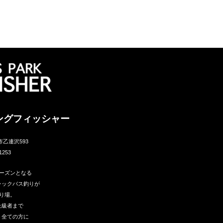
ングフィッシャー
市乙連沢593
1253
ーズンとなる
ラックバス釣りが
り場。
上級者まで
う全ての方に