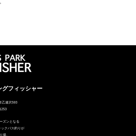
。
ングフィッシャー
市乙連沢593
1253
ーズンとなる
ラックバス釣りが
り場。