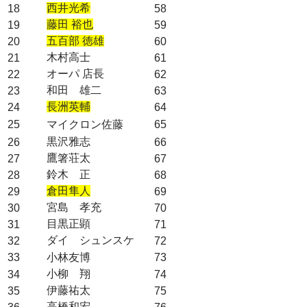
西井光希
18
58
藤田 裕也
19
59
五百部 徳雄
20
60
木村高士
21
61
オーパ 店長
22
62
和田 雄二
23
63
長洲英輔
24
64
25
マイクロン佐藤
65
黒沢雅志
26
66
鷹箸荘太
27
67
鈴木 正
28
68
倉田隼人
29
69
宮島 孝充
30
70
目黒正顕
31
71
ダイ シュンスケ
32
72
33
小林友博
73
小柳 翔
34
74
伊藤祐太
35
75
高橋和宏