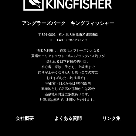
アングラーズパーク キングフィッシャー
〒324-0001 栃木県大田原市乙連沢593
TEL･FAX：0287-23-1253
湧水を利用し、通常はオフシーズンとなる
夏場のエリアトラウト・冬のブラックバス釣りが
楽しめる日本有数の釣り場。
初心者、家族、子ども、上級者まで
釣りが上手くなりたいと思う全ての方に
おすすめしたい釣り場です。
宇都宮・日光からは1時間圏内
観光地として名高い那須からは20分
温泉地も付近に多数あります。
駐車場は無料でご利用いただけます。
会社概要
よくある質問
リンク集