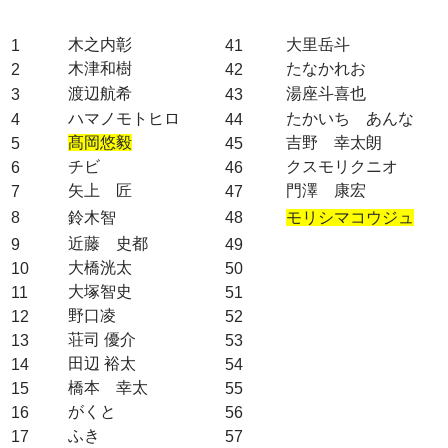
木之内彰
大里岳斗
1
41
木津和樹
たなかれお
2
42
渡辺航希
湯座斗喜也
3
43
ハマノモトヒロ
たかいち あんな
4
44
髙岡悠毅
吉野 幸太朗
5
45
チビ
クスモリクニオ
6
46
矢上 匠
門澤 康宏
7
47
8
鈴木智
48
モリシマコウジュ
近藤 史都
9
49
大橋洸太
10
50
大塚智史
11
51
野口凌
12
52
荘司 優介
13
53
田辺 裕太
14
54
橋本 幸太
15
55
がくと
16
56
ふき
17
57