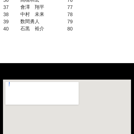
36
76
會澤 翔平
37
77
中村 未来
38
78
数間勇人
39
79
石黒 裕介
40
80