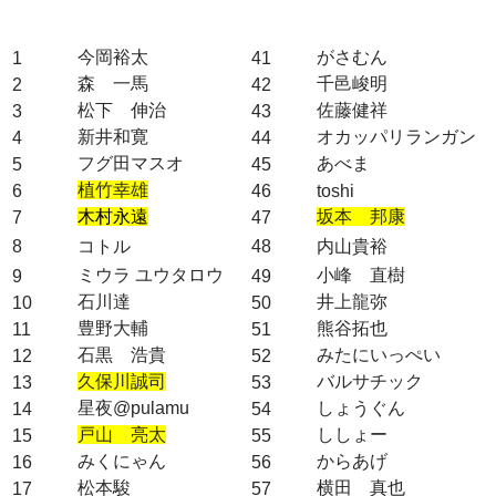
今岡裕太
がさむん
1
41
森 一馬
千邑峻明
2
42
松下 伸治
佐藤健祥
3
43
新井和寛
オカッパリランガン
4
44
フグ田マスオ
あべま
5
45
植竹幸雄
6
46
toshi
木村永遠
坂本 邦康
7
47
8
コトル
48
内山貴裕
ミウラ ユウタロウ
小峰 直樹
9
49
石川達
井上龍弥
10
50
豊野大輔
熊谷拓也
11
51
石黒 浩貴
みたにいっぺい
12
52
久保川誠司
バルサチック
13
53
星夜@pulamu
しょうぐん
14
54
戸山 亮太
ししょー
15
55
みくにゃん
からあげ
16
56
松本駿
横田 真也
17
57