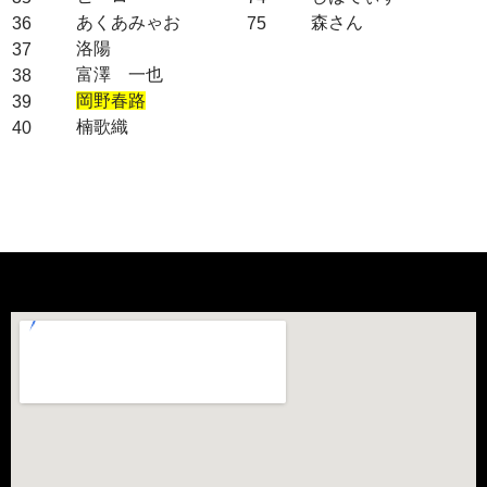
あくあみゃお
森さん
36
75
洛陽
37
富澤 一也
38
岡野春路
39
楠歌織
40