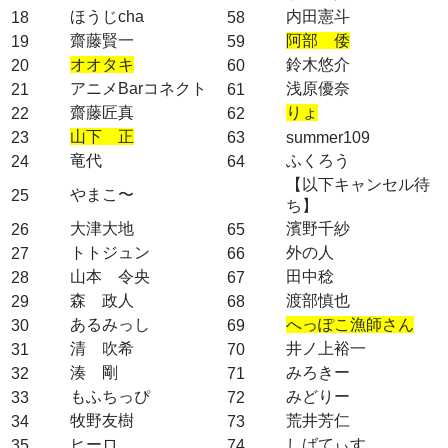
ほうじcha
内田憲斗
18
58
齋藤賢一
阿部 倭
19
59
オオタキ
鈴木悠介
20
60
アニメBarコネクト
浅原優奈
21
61
齋藤匠真
りょ
22
62
山下 正
23
63
summer109
竜代
ふくろう
24
64
【以下キャンセル待
やまこ〜
25
ち】
大津大地
濱野千紗
26
65
トトジュン
外の人
27
66
山本 令央
田中稔
28
67
森 政人
渡部慎也
29
68
あるみっし
へっぽこ漁師さん
30
69
清 吹希
井ノ上裕一
31
70
湊 剛
みろきー
32
71
もふちっぴ
みどりー
33
72
牧野友樹
荒井芳仁
34
73
ヒーロ
しばてぃす
35
74