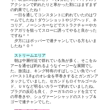
アクションで釣れたりと寒かった割にはまずまず
の釣果でしたね！
一日を通してコンスタントに釣れていたのはワ
ームでしたね！ダウンショットやジグヘッド、ネ
コリグ、ノーシンカーなどでストラクチャーやカ
ケアガリを狙ってスローに誘ってやると良かった
ですね＾＾
夕方にはポッパーで連チャンしている方もいま
したね＾０＾
ストリームエリア
朝は中層付近で群れている魚が多く、そこをル
アーを通せば釣れるようなイージーな展開でし
た。放流は、キング特有のすばしっこい魚でハイ
バースト1.8ｇのオレ金を早巻きするとガンガンア
タックしていました。セカンドもロイヤルゴール
ド、ＵＶなど明るいカラーで釣れていましたね。
プラグの反応も良く、クーガＳのロッドを立てて
の早巻きや、シュヴァーンシャッドのストップ＆
ゴーで連チャンでした。