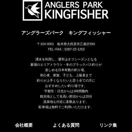
アングラーズパーク キングフィッシャー
〒324-0001 栃木県大田原市乙連沢593
TEL･FAX：0287-23-1253
湧水を利用し、通常はオフシーズンとなる
夏場のエリアトラウト・冬のブラックバス釣りが
楽しめる日本有数の釣り場。
初心者、家族、子ども、上級者まで
釣りが上手くなりたいと思う全ての方に
おすすめしたい釣り場です。
宇都宮・日光からは1時間圏内
観光地として名高い那須からは20分
温泉地も付近に多数あります。
駐車場は無料でご利用いただけます。
会社概要
よくある質問
リンク集