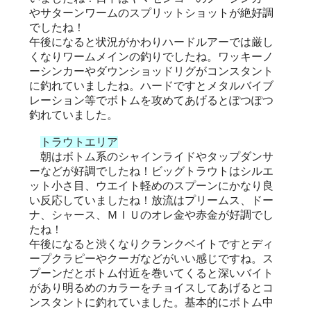
やサターンワームのスプリットショットが絶好調
でしたね！
午後になると状況がかわりハードルアーでは厳し
くなりワームメインの釣りでしたね。ワッキーノ
ーシンカーやダウンショッドリグがコンスタント
に釣れていましたね。ハードですとメタルバイブ
レーション等でボトムを攻めてあげるとぽつぽつ
釣れていました。
トラウトエリア
朝はボトム系のシャインライドやタップダンサ
ーなどが好調でしたね！ビッグトラウトはシルエ
ット小さ目、ウエイト軽めのスプーンにかなり良
い反応していましたね！放流はプリームス、ドー
ナ、シャース、ＭＩＵのオレ金や赤金が好調でし
たね！
午後になると渋くなりクランクベイトですとディ
ープクラピーやクーガなどがいい感じですね。ス
プーンだとボトム付近を巻いてくると深いバイト
があり明るめのカラーをチョイスしてあげるとコ
ンスタントに釣れていました。基本的にボトム中