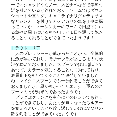
ーではシャッドやミノー、スピナベなどで岸際付
近を引いていると釣れており、ワームではダウン
ショットや直リグ、キャロライナリグやテキサス
などシンカーを付けてカケアガリの魚を丁寧に探
っていくか、ノーシンカーのワームで円盤下にい
る魚や島周りにいる魚を狙うと１日を通して飽き
ることなく釣ることができていたようです！
トラウトエリア
人のプレッシャーが薄かったことから、全体的
に魚が浮いており、時折ナブラが起こるような状
況が続いておりました。スプーンでは1.5g以下で
あれば、カラーを気にすることなく釣れており、
表層直下を引いてくることで連発していました
ね！マイクロスプーンでも十分釣ることができて
おりましたが、風が強かったため、少し重めのス
プーンの方が効果的であったようです。
プラグはクランクを中心にどのレンジでも釣る
ことができており、あたりが無くなったらルアー
を変えるということを繰り返していけばかなりの
数を釣ることができていたようです！