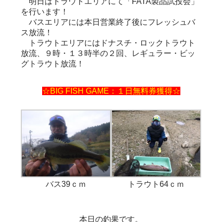
明日はトラウトエリアにて「FATA製品試投会」
を行います！
バスエリアには本日営業終了後にフレッシュバ
ス放流！
トラウトエリアにはドナスチ・ロックトラウト
放流、９時・１３時半の２回、レギュラー・ビッ
グトラウト放流！
☆BIG FISH GAME：１日無料券獲得☆
バス39ｃｍ
トラウト64ｃｍ
本日の釣果です。