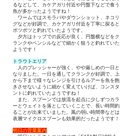
るなどして、カケアガリ付近や円盤下などで食う
魚が多かったようですね！
ワームではスモラバやダウンショット、ネコリ
グなどが好調で、カケアガリ付近を丁寧に探ると
ポツポツと釣れていたようです。
夕方はトップでの反応が良く、円盤横などをク
ランクやペンシルなどで細かく狙うと釣れていた
ようです！
トラウトエリア
人のプレッシャーが強く、やや厳しめの一日と
なりました。一日を通してクランクが好調で、上
から下まで様々なレンジを引けるルアーを魚を飽
きさせないように細かく変えていけば、コンスタ
ントに釣れていたようですね！
また、スプーンでは放流を起点に少しずつカラ
ーとウェイトを落としていくことで、長い時間釣
ることが出来ていました。風の弱い時間帯などは
表層マイクロスプーンも効果的だったようです！
明日の営業案内