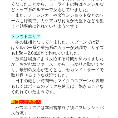
くなったことから、ローライトの時はペンシルな
どトップ系のルアーで反応していました。
また、ノーシンカーやダウンショットなどのワ
ームも好調で、カケアガリ付近か円盤下などを狙
うと効率的に釣れていたようです！
トラウトエリア
冬の様相となってきました。スプーンでは朝一
はシルバー系や蛍光系のカラーが好調で、サイズ
も1.5g～2,0gほどで釣れていました。
放流は場所により反応する時間が変わりました
が、おおむねファーストからしっかりと動いてお
り、最初の反応が悪くとも、セカンド・サードで
取り返せるような状況でした。
日中の厳しい時間帯はマイクロスプーンや表層
もしくはボトムのプラグを使えば、飽きることな
く釣れていたようです。
明日の営業案内
バスエリアには本日営業終了後にフレッシュバ
ス放流！