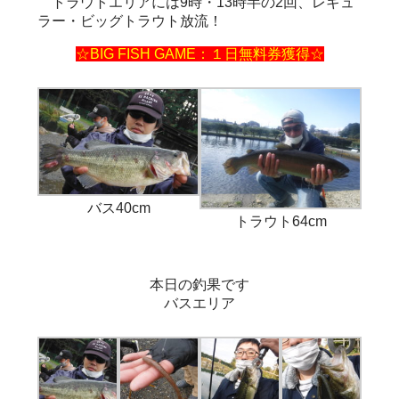
トラウトエリアには9時・13時半の2回、レギュ
ラー・ビッグトラウト放流！
☆BIG FISH GAME：１日無料券獲得☆
バス40cm
トラウト64cm
本日の釣果です
バスエリア