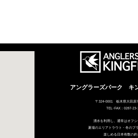
アングラーズパーク キ
〒324-0001 栃木県大田原
TEL･FAX：0287-23-
湧水を利用し、通常はオフシ
夏場のエリアトラウト・冬のブ
楽しめる日本有数の釣