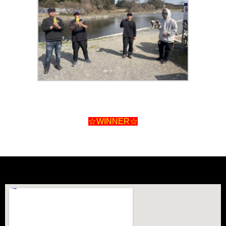
☆WINNER☆