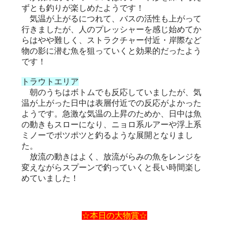
ずとも釣りが楽しめたようです！
気温が上がるにつれて、バスの活性も上がって
行きましたが、人のプレッシャーを感じ始めてか
らはやや難しく、ストラクチャー付近・岸際など
物の影に潜む魚を狙っていくと効果的だったよう
です！
トラウトエリア
朝のうちはボトムでも反応していましたが、気
温が上がった日中は表層付近での反応がよかった
ようです。急激な気温の上昇のためか、日中は魚
の動きもスローになり、ニョロ系ルアーや浮上系
ミノーでポツポツと釣るような展開となりまし
た。
放流の動きはよく、放流がらみの魚をレンジを
変えながらスプーンで釣っていくと長い時間楽し
めていました！
☆本日の大物賞☆