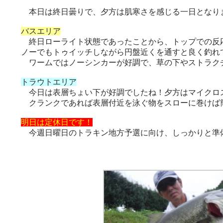
本日は終日曇りで、夕方は肌寒さを感じる一日となり
バスエリア
終日ローライト状態であったことから、トップでの反応
ノーでもトゥイッチしながら円盤近くを通すと良く釣れ
ワームではノーシンカーが好調で、草の下やストラク
トラウトエリア
今日は表層ちょい下が好調でしたね！夕方はマイクロス
クランクであれば表層付近を泳ぐ物をスローに巻けば
明日は定休日です！
今週日曜日のトラキン地方予選に向け、しっかりと準