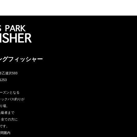
ングフィッシャー
市乙連沢593
1253
ーズンとなる
ラックバス釣りが
り場。
上級者まで
う全ての方に
です。
時間圏内