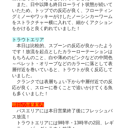
また、日中以降も終日ローライト状態が続いて
いたため、トップでの反応が良く、フローティン
グミノーやワッキーがけしたノーシンカーワーム
をストラクチャー横に入れて、細かくアクション
をかけると良く釣れていました！
トラウトエリア
本日は比較的、スプーンの反応が良かったよう
です！放流を起点としたカラーローテーションは
もちろんのこと、白や薄めのピンクなどの中間色
～ペレット・オリーブなどのカラーに落として表
層付近を巻いていると、トラウトが良く反応して
いました。
クランクでは表層ちょい下から中層付近での反
応が良く、スローに巻くことで追いかけてくる魚
も多くいました！
明日の営業案内
バスエリアには本日営業終了後にフレッシュバ
ス放流！
トラウトエリアには9時半・13時半の2回、レギ