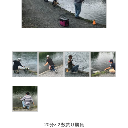
20分×２数釣り勝負