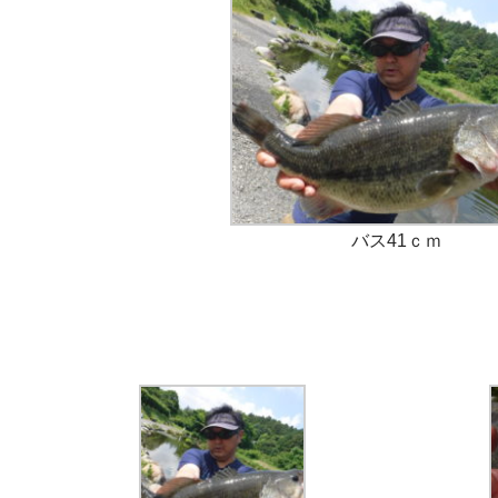
バス41ｃｍ