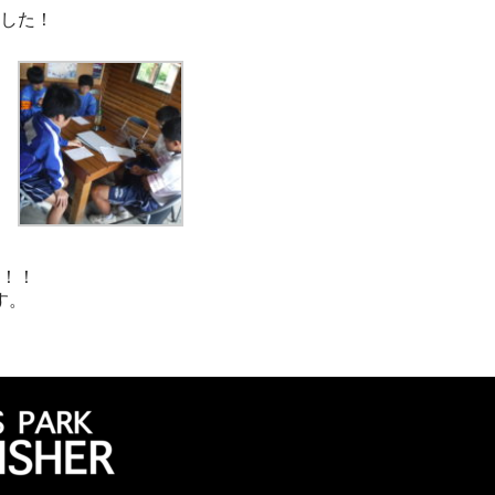
した！
！！
す。