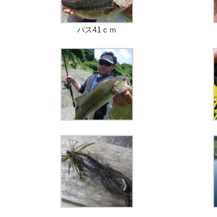
バス41ｃｍ