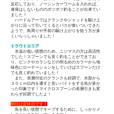
反応しており、ノーシンカーワームを入れれば、
連発はしないもののポツポツ釣ることが出来てい
ました！
ハードルアーではクランクやシャッドを駆け上
がりに沿って引いてくるとバスが食いついてきた
ようで、島周りや手前の駆け上がりを狙う方が多
くいらっしゃいました！
トラウトエリア
水温が低い状態のため、ニジマスの方は高活性
でした！スプーンでも良く釣ることができてお
り、ピンクやカラシなどの明るめのカラーから地
味色にローテーションをしていけばスプーンだけ
でも良く釣れていました！
また、表層付近のクランクも好調で、水面から
３０ｃｍ以内を通すと良いバイトをする魚が多か
った印象です！マイクロスプーンの表層引きも変
わらず好調でしたよ！
明日は定休日です！
魚を良い状態でキープするために、しっかりメ