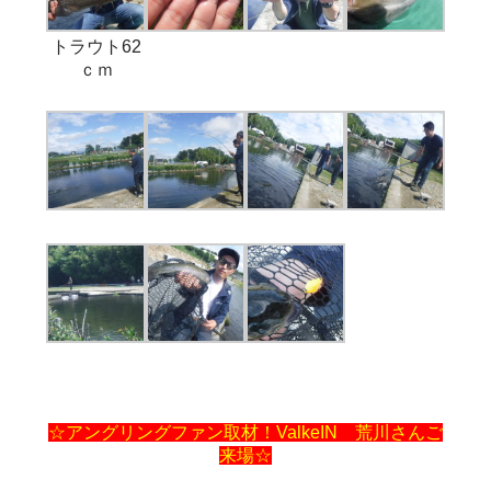
トラウト62
ｃｍ
☆アングリングファン取材！ValkeIN 荒川さんご
来場☆