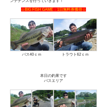
ンテナンスを行っていきます！
☆BIG FISH GAME：1日無料券獲得☆
バス40ｃｍ
トラウト62ｃｍ
本日の釣果です
バスエリア