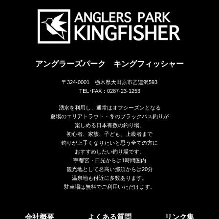
アングラーズパーク キングフィッシャー
〒324-0001 栃木県大田原市乙連沢593
TEL･FAX：0287-23-1253
湧水を利用し、通常はオフシーズンとなる
夏場のエリアトラウト・冬のブラックバス釣りが
楽しめる日本有数の釣り場。
初心者、家族、子ども、上級者まで
釣りが上手くなりたいと思う全ての方に
おすすめしたい釣り場です。
宇都宮・日光からは1時間圏内
観光地として名高い那須からは20分
温泉地も付近に多数あります。
駐車場は無料でご利用いただけます。
会社概要
よくある質問
リンク集