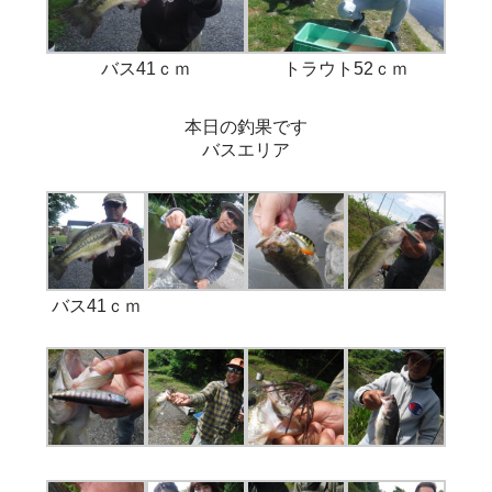
バス41ｃｍ
トラウト52ｃｍ
本日の釣果です
バスエリア
バス41ｃｍ