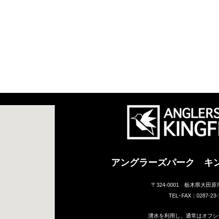
アングラーズパーク キ
〒324-0001 栃木県大田原
TEL･FAX：0287-23-
湧水を利用し、通常はオフシ