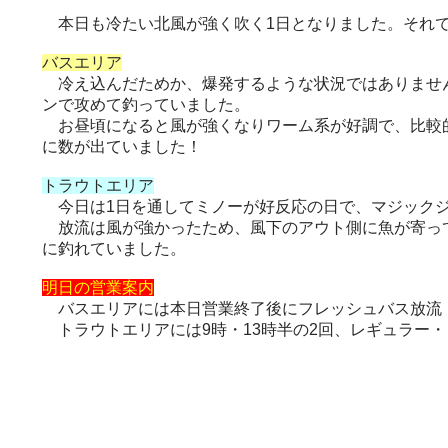
本日も冷たい北風が強く吹く1日となりました。それ
バスエリア
冷え込んだためか、爆発するような状況ではありません
ンで攻めて釣っていました。
お昼頃になると風が強くなりワーム系が好調で、比較的
に数が出ていました！
トラウトエリア
今日は1日を通してミノーが好反応の日で、マジックジ
放流は風が強かったため、風下のアウト側に魚が寄って
に釣れていました。
明日の営業案内
バスエリアには本日営業終了後にフレッシュバス放流
トラウトエリアには9時・13時半の2回、レギュラー