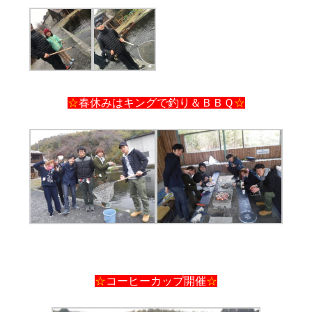
☆
春休みはキングで釣り＆ＢＢＱ
☆
☆
コーヒーカップ開催
☆