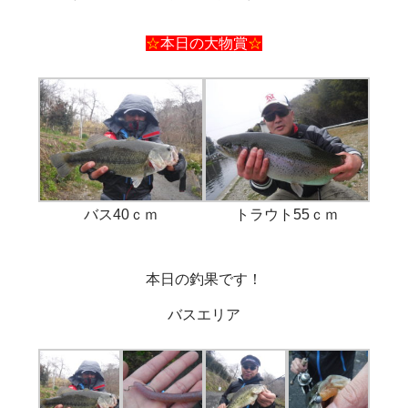
☆
本日の大物賞
☆
バス40ｃｍ
トラウト55ｃｍ
本日の釣果です！
バスエリア