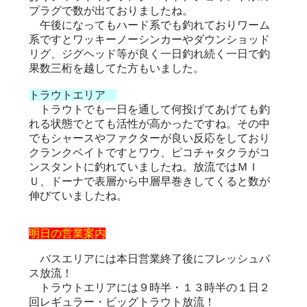
プラグで数が出ておりましたね。
午後になってもハード系でも釣れておりワーム
系ですとワッキーノーシンカーやダウンショッド
リグ、ジグヘッド等が良く一日釣れ続く一日で釣
果数三桁を越してた方もいました。
トラウトエリア
トラウトでも一日を通して何投げてあげても釣
れる状態でとても活性が高かったですね。その中
でもシャースやファクターが良い反応をしており
クランクベイトですとワウ、ピコチャタクラがコ
ンスタントに釣れていましたね。放流ではＭＩ
Ｕ、ドーナで表層から中層早巻きしてくると数が
伸びていましたね。
明日の営業案内
バスエリアには本日営業終了後にフレッシュバ
ス放流！
トラウトエリアには９時半・１３時半の１日２
回レギュラー・ビッグトラウト放流！