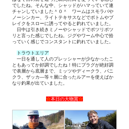
でしたね。そんな中、シャッドがハマっていて連
チャンしていました＾０＾ ワームはスモラバや
ノーシンカー、ライトテキサスなどでボトムやブ
レイクをスローに誘ってやると釣れていました。
日中は引き続きミノーやシャッドでポツリポツ
リと言った感じでしたね。ジグやワーム中心で拾
っていく感じでコンスタントに釣れていました。
トラウトエリア
一日を通して人のプレッシャーが少なかったこ
ともあってか好調でしたね！特にプラグが絶好調
で表層から底層まで、ミッツやディークラ、パニ
クラ、ザッカ―等々層に合ったルアーを使えばか
なり釣果が出ていました。
☆
本日の大物賞
☆