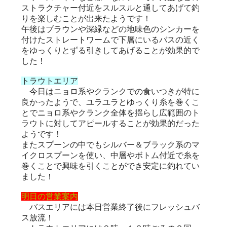
ストラクチャー付近をスルスルと通してあげて釣
りを楽しむことが出来たようです！
午後はブラウンや深緑などの地味色のシンカーを
付けたストレートワームで下層にいるバスの近く
をゆっくりとずる引きしてあげることが効果的で
した！
トラウトエリア
今日はニョロ系やクランクでの食いつきが特に
良かったようで、ユラユラとゆっくり糸を巻くこ
とでニョロ系やクランク全体を揺らし広範囲のト
ラウトに対してアピールすることが効果的だった
ようです！
またスプーンの中でもシルバー＆ブラック系のマ
イクロスプーンを使い、中層やボトム付近で糸を
巻くことで興味を引くことができ安定に釣れてい
ました！
明日の営業案内
バスエリアには本日営業終了後にフレッシュバ
ス放流！