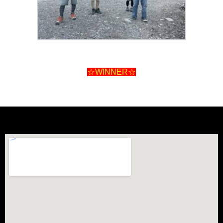
☆WINNER☆