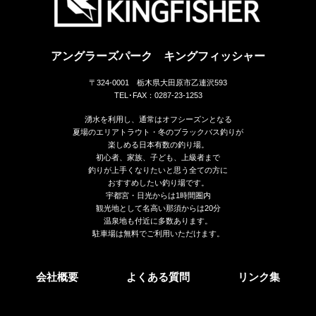
アングラーズパーク キングフィッシャー
〒324-0001 栃木県大田原市乙連沢593
TEL･FAX：0287-23-1253
湧水を利用し、通常はオフシーズンとなる
夏場のエリアトラウト・冬のブラックバス釣りが
楽しめる日本有数の釣り場。
初心者、家族、子ども、上級者まで
釣りが上手くなりたいと思う全ての方に
おすすめしたい釣り場です。
宇都宮・日光からは1時間圏内
観光地として名高い那須からは20分
温泉地も付近に多数あります。
駐車場は無料でご利用いただけます。
会社概要
よくある質問
リンク集