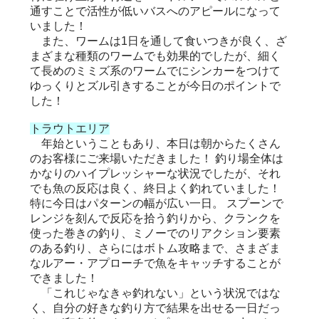
通すことで活性が低いバスへのアピールになって
いました！
また、ワームは1日を通して食いつきが良く、ざ
まざまな種類のワームでも効果的でしたが、細く
て長めのミミズ系のワームでにシンカーをつけて
ゆっくりとズル引きすることが今日のポイントで
した！
トラウトエリア
年始ということもあり、本日は朝からたくさん
のお客様にご来場いただきました！ 釣り場全体は
かなりのハイプレッシャーな状況でしたが、それ
でも魚の反応は良く、終日よく釣れていました！
特に今日はパターンの幅が広い一日。 スプーンで
レンジを刻んで反応を拾う釣りから、クランクを
使った巻きの釣り、ミノーでのリアクション要素
のある釣り、さらにはボトム攻略まで、さまざま
なルアー・アプローチで魚をキャッチすることが
できました！
「これじゃなきゃ釣れない」という状況ではな
く、自分の好きな釣り方で結果を出せる一日だっ