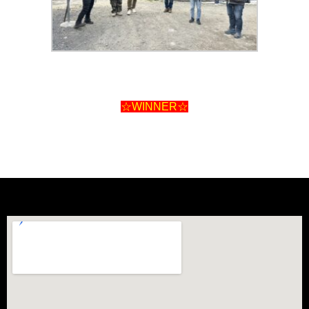
☆WINNER☆