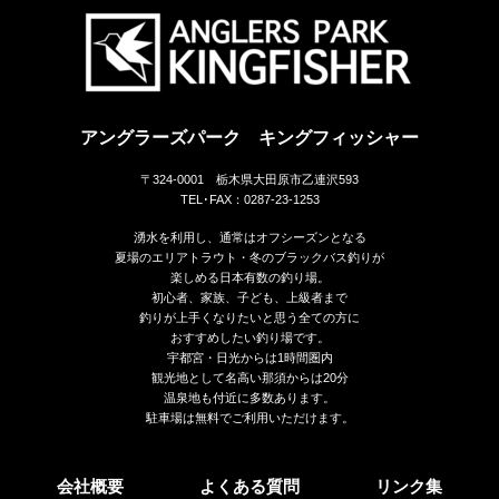
アングラーズパーク キングフィッシャー
〒324-0001 栃木県大田原市乙連沢593
TEL･FAX：0287-23-1253
湧水を利用し、通常はオフシーズンとなる
夏場のエリアトラウト・冬のブラックバス釣りが
楽しめる日本有数の釣り場。
初心者、家族、子ども、上級者まで
釣りが上手くなりたいと思う全ての方に
おすすめしたい釣り場です。
宇都宮・日光からは1時間圏内
観光地として名高い那須からは20分
温泉地も付近に多数あります。
駐車場は無料でご利用いただけます。
会社概要
よくある質問
リンク集