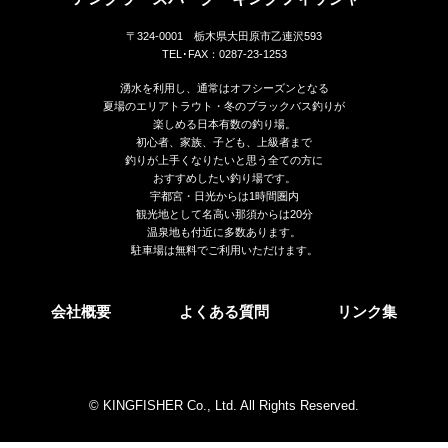
〒324-0001 栃木県大田原市乙連沢593
TEL･FAX：0287-23-1253
湧水を利用し、通常はオフシーズンとなる
夏場のエリアトラウト・冬のブラックバス釣りが
楽しめる日本有数の釣り場。
初心者、家族、子ども、上級者まで
釣りが上手くなりたいと思う全ての方に
おすすめしたい釣り場です。
宇都宮・日光からは1時間圏内
観光地として名高い那須からは20分
温泉地も付近に多数あります。
駐車場は無料でご利用いただけます。
会社概要
よくある質問
リンク集
© KINGFISHER Co., Ltd. All Rights Reserved.