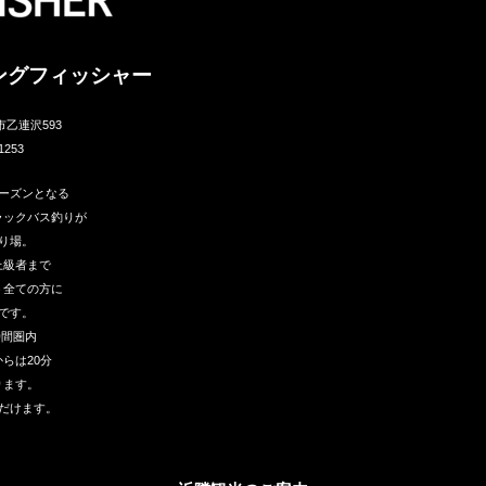
ングフィッシャー
市乙連沢593
1253
ーズンとなる
ラックバス釣りが
り場。
上級者まで
う全ての方に
です。
時間圏内
らは20分
ります。
だけます。