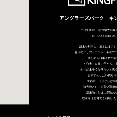
アングラーズパーク キ
〒324-0001 栃木県大田原
TEL･FAX：0287-23-
湧水を利用し、通常はオフシ
夏場のエリアトラウト・冬のブ
楽しめる日本有数の釣
初心者、家族、子ども、
釣りが上手くなりたいと思
おすすめしたい釣り場
宇都宮・日光からは1
観光地として名高い那須か
温泉地も付近に多数あ
駐車場は無料でご利用いた