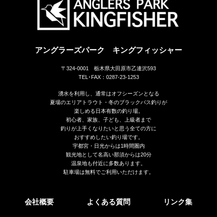
アングラーズパーク キングフィッシャー
〒324-0001 栃木県大田原市乙連沢593
TEL･FAX：0287-23-1253
湧水を利用し、通常はオフシーズンとなる
夏場のエリアトラウト・冬のブラックバス釣りが
楽しめる日本有数の釣り場。
初心者、家族、子ども、上級者まで
釣りが上手くなりたいと思う全ての方に
おすすめしたい釣り場です。
宇都宮・日光からは1時間圏内
観光地として名高い那須からは20分
温泉地も付近に多数あります。
駐車場は無料でご利用いただけます。
会社概要
よくある質問
リンク集