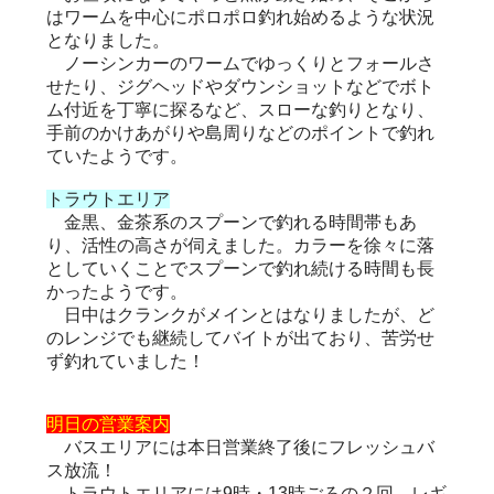
はワームを中心にポロポロ釣れ始めるような状況
となりました。
ノーシンカーのワームでゆっくりとフォールさ
せたり、ジグヘッドやダウンショットなどでボト
ム付近を丁寧に探るなど、スローな釣りとなり、
手前のかけあがりや島周りなどのポイントで釣れ
ていたようです。
トラウトエリア
金黒、金茶系のスプーンで釣れる時間帯もあ
り、活性の高さが伺えました。カラーを徐々に落
としていくことでスプーンで釣れ続ける時間も長
かったようです。
日中はクランクがメインとはなりましたが、ど
のレンジでも継続してバイトが出ており、苦労せ
ず釣れていました！
明日の営業案内
バスエリアには本日営業終了後にフレッシュバ
ス放流！
トラウトエリアには9時・13時ごろの２回、レギ