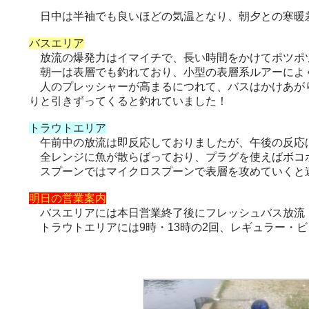
日中は半袖でも良いほどの気温となり、朝夕との寒暖差
バスエリア
放流の爆発力はイマイチで、長い時間をかけてポツポ
朝一は表層でも釣れており、小型の表層系ルアーによ
人のプレッシャーが高まるにつれて、バスはかけあがり
りと引きずってくると釣れていました！
トラウトエリア
午前中の放流は即反応しておりましたが、午後の反応
全レンジに魚が散らばっており、プラグを使えばボコ
スプーンではマイクロスプーンで表層を攻めていくと
明日の営業案内
バスエリアには本日営業終了後にフレッシュバス放流
トラウトエリアには9時・13時の2回、レギュラー・