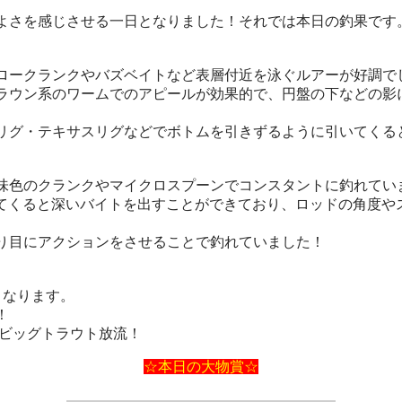
よさを感じさせる一日となりました！それでは本日の釣果です
ロークランクやバズベイトなど表層付近を泳ぐルアーが好調で
ウン系のワームでのアピールが効果的で、円盤の下などの影
リグ・テキサスリグなどでボトムを引きずるように引いてく
味色のクランクやマイクロスプーンでコンスタントに釣れてい
いてくると深いバイトを出すことができており、ロッドの角度や
り目にアクションをさせることで釣れていました！
となります。
！
・ビッグトラウト放流！
☆本日の大物賞☆