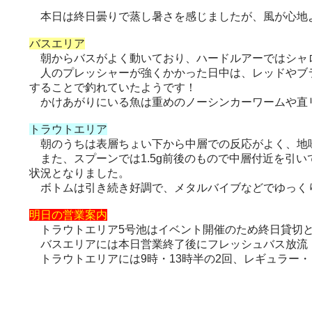
本日は終日曇りで蒸し暑さを感じましたが、風が心地
バスエリア
朝からバスがよく動いており、ハードルアーではシャ
人のプレッシャーが強くかかった日中は、レッドやブラ
することで釣れていたようです！
かけあがりにいる魚は重めのノーシンカーワームや直
トラウトエリア
朝のうちは表層ちょい下から中層での反応がよく、地
また、スプーンでは1.5g前後のもので中層付近を引
状況となりました。
ボトムは引き続き好調で、メタルバイブなどでゆっく
明日の営業案内
トラウトエリア5号池はイベント開催のため終日貸切
バスエリアには本日営業終了後にフレッシュバス放流
トラウトエリアには9時・13時半の2回、レギュラー