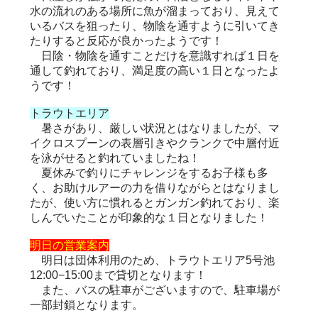
水の流れのある場所に魚が溜まっており、見えて
いるバスを狙ったり、物陰を通すように引いてき
たりすると反応が良かったようです！
日陰・物陰を通すことだけを意識すれば１日を
通して釣れており、満足度の高い１日となったよ
うです！
トラウトエリア
暑さがあり、厳しい状況とはなりましたが、マ
イクロスプーンの表層引きやクランクで中層付近
を泳がせると釣れていましたね！
夏休みで釣りにチャレンジをするお子様も多
く、お助けルアーの力を借りながらとはなりまし
たが、使い方に慣れるとガンガン釣れており、楽
しんでいたことが印象的な１日となりました！
明日の営業案内
明日は団体利用のため、トラウトエリア5号池
12:00−15:00まで貸切となります！
また、バスの駐車がございますので、駐車場が
一部封鎖となります。