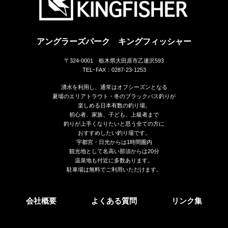
アングラーズパーク キングフィッシャー
〒324-0001 栃木県大田原市乙連沢593
TEL･FAX：0287-23-1253
湧水を利用し、通常はオフシーズンとなる
夏場のエリアトラウト・冬のブラックバス釣りが
楽しめる日本有数の釣り場。
初心者、家族、子ども、上級者まで
釣りが上手くなりたいと思う全ての方に
おすすめしたい釣り場です。
宇都宮・日光からは1時間圏内
観光地として名高い那須からは20分
温泉地も付近に多数あります。
駐車場は無料でご利用いただけます。
会社概要
よくある質問
リンク集