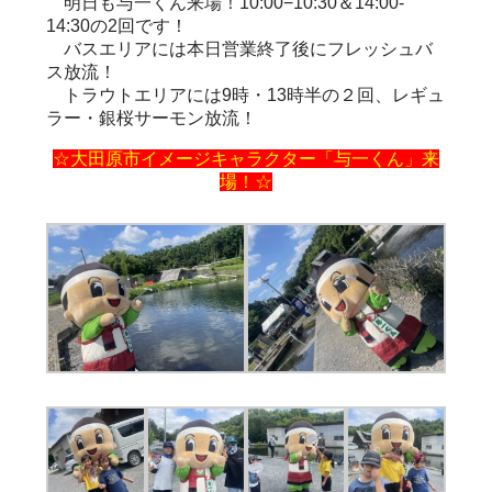
明日も与一くん来場！10:00−10:30＆14:00-
14:30の2回です！
バスエリアには本日営業終了後にフレッシュバ
ス放流！
トラウトエリアには9時・13時半の２回、レギュ
ラー・銀桜サーモン放流！
☆大田原市イメージキャラクター「与一くん」来
場！☆