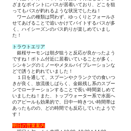
ざまなポイントにバスが居着いており、どこを狙
ってもバスが釣れるような状況でしたね！
ワームの種類は問わず、ゆっくりとフォールさ
せてあげることで追いかけてバイトするバスが多
く、ハイシーズンのバス釣りが楽しめていまし
た！
トラウトエリア
銀桜サーモンは朝夕狙うと反応が良かったよう
ですね！ボトム付近に居着いていることが多く、
シンキングのミノーやメタルバイブレーションな
どで誘うと釣れていました！
１日を通して、スプーンやクランクでの食いつ
きが良く、放流後しばらく、金銀残し系のスプー
ンでローテーションすることで長い時間楽しめて
いましたね！また、トップウォーター系で水面へ
のアピールも効果的で、日中一時きつい時間帯は
あったものの、どの時間でも反応していたようで
す！
明日の営業案内