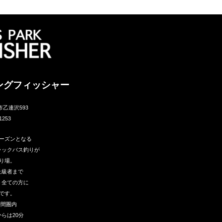
ングフィッシャー
市乙連沢593
1253
ーズンとなる
ラックバス釣りが
り場。
上級者まで
う全ての方に
です。
時間圏内
らは20分