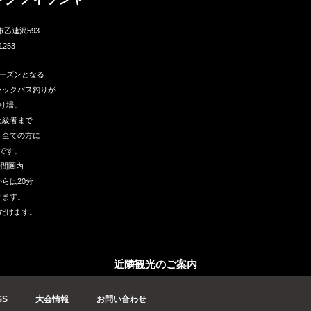
市乙連沢593
1253
ーズンとなる
ラックバス釣りが
り場。
上級者まで
う全ての方に
です。
時間圏内
らは20分
ります。
だけます。
近隣観光のご案内
SS
大会情報
お問い合わせ