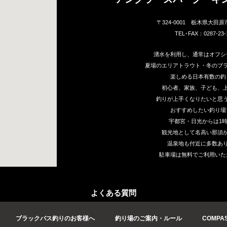
〒324-0001 栃木県大田原
TEL･FAX：0287-23-
湧水を利用し、通常はオフシ
夏場のエリアトラウト・冬のブ
楽しめる日本有数の釣
初心者、家族、子ども、
釣りが上手くなりたいと思
おすすめしたい釣り場
宇都宮・日光からは1
観光地として名高い那須か
温泉地も付近に多数あ
駐車場は無料でご利用いた
よくある質問
ブラックバス釣りのお客様へ
釣り場のご案内・ルール
COMPA