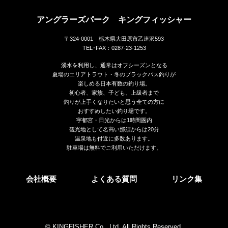
アングラーズパーク キングフィッシャー
〒324-0001 栃木県大田原市乙連沢593
TEL･FAX：0287-23-1253
湧水を利用し、通常はオフシーズンとなる
夏場のエリアトラウト・冬のブラックバス釣りが
楽しめる日本有数の釣り場。
初心者、家族、子ども、上級者まで
釣りが上手くなりたいと思う全ての方に
おすすめしたい釣り場です。
宇都宮・日光からは1時間圏内
観光地として名高い那須からは20分
温泉地も付近に多数あります。
駐車場は無料でご利用いただけます。
会社概要
よくある質問
リンク集
© KINGFISHER Co., Ltd. All Rights Reserved.