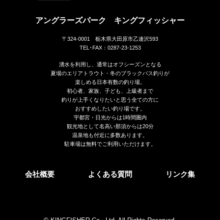
アングラーズパーク キングフィッシャー
〒324-0001 栃木県大田原市乙連沢593
TEL･FAX：0287-23-1253
湧水を利用し、通常はオフシーズンとなる
夏場のエリアトラウト・冬のブラックバス釣りが
楽しめる日本有数の釣り場。
初心者、家族、子ども、上級者まで
釣りが上手くなりたいと思う全ての方に
おすすめしたい釣り場です。
宇都宮・日光からは1時間圏内
観光地として名高い那須からは20分
温泉地も付近に多数あります。
駐車場は無料でご利用いただけます。
会社概要
よくある質問
リンク集