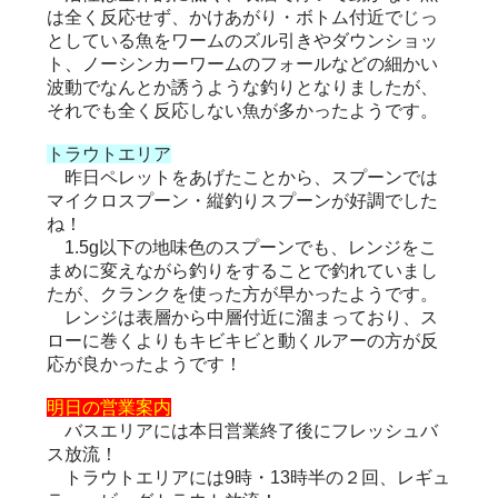
は全く反応せず、かけあがり・ボトム付近でじっ
としている魚をワームのズル引きやダウンショッ
ト、ノーシンカーワームのフォールなどの細かい
波動でなんとか誘うような釣りとなりましたが、
それでも全く反応しない魚が多かったようです。
トラウトエリア
昨日ペレットをあげたことから、スプーンでは
マイクロスプーン・縦釣りスプーンが好調でした
ね！
1.5g以下の地味色のスプーンでも、レンジをこ
まめに変えながら釣りをすることで釣れていまし
たが、クランクを使った方が早かったようです。
レンジは表層から中層付近に溜まっており、ス
ローに巻くよりもキビキビと動くルアーの方が反
応が良かったようです！
明日の営業案内
バスエリアには本日営業終了後にフレッシュバ
ス放流！
トラウトエリアには9時・13時半の２回、レギュ